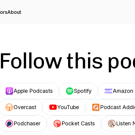
tors
About
Follow this p
Apple Podcasts
Spotify
Amazon 
Overcast
YouTube
Podcast Addi
Podchaser
Pocket Casts
Listen 