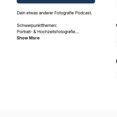
Dein etwas anderer Fotografie Podcast.
Schwerpunktthemen:
Portrait- & Hochzeitsfotografie
Landschaftsfotografie
Show More
Sportfotografie
Tipps & Tricks für Fotografen und deren
Kunden
Uns gibt es auch bei YouTube:
https://www.youtube.com/@Bildsprache.Podcast