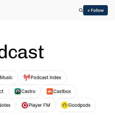
+ Follow
odcast
Music
Podcast Index
ct
Castro
Castbox
Notes
Player FM
Goodpods