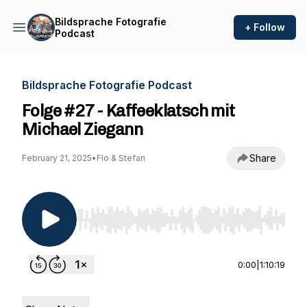
Bildsprache Fotografie
+ Follow
Podcast
Bildsprache Fotografie Podcast
Folge #27 - Kaffeeklatsch mit
Michael Ziegann
Share
February 21, 2025
•
Flo & Stefan
Use Left/Right to seek, Home/End to jump to st
0:00
|
1:10:19