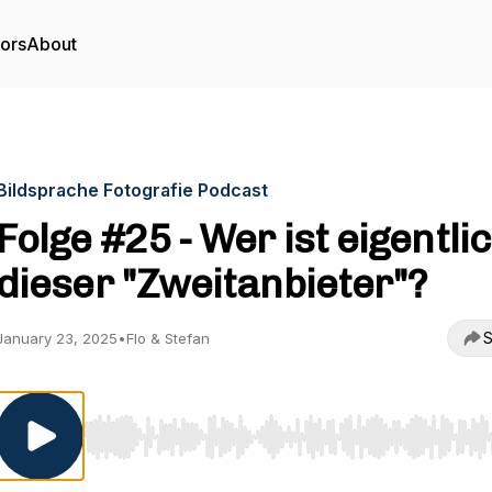
tors
About
Bildsprache Fotografie Podcast
Folge #25 - Wer ist eigentli
dieser "Zweitanbieter"?
S
January 23, 2025
•
Flo & Stefan
Use Left/Right to seek, Home/End to jump to start o