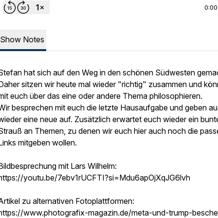
0:00
Show Notes
Stefan hat sich auf den Weg in den schönen Südwesten gema
Daher sitzen wir heute mal wieder "richtig" zusammen und kö
mit euch über das eine oder andere Thema philosophieren.
Wir besprechen mit euch die letzte Hausaufgabe und geben a
wieder eine neue auf. Zusätzlich erwartet euch wieder ein bunt
Strauß an Themen, zu denen wir euch hier auch noch die pas
Links mitgeben wollen.
Bildbesprechung mit Lars Wilhelm:
https://youtu.be/7ebv1rUCFTI?si=Mdu6apOjXqJG6lvh
Artikel zu alternativen Fotoplattformen:
https://www.photografix-magazin.de/meta-und-trump-besche