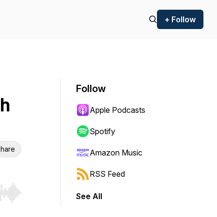
+ Follow
Follow
ch
Apple Podcasts
Spotify
hare
Amazon Music
RSS Feed
See All
r end. Hold shift to jump forward or backward.