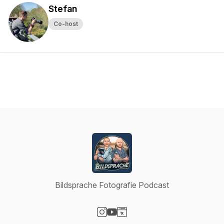
Stefan
Co-host
Bildsprache Fotografie Podcast
Visit our Instagram page
Visit our YouTube page
Visit our Website page