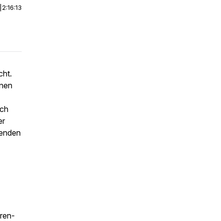
|
2:16:13
cht.
nnen
uch
er
senden
ren-