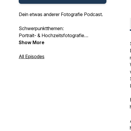
Dein etwas anderer Fotografie Podcast.
Schwerpunktthemen:
Portrait- & Hochzeitsfotografie
Landschaftsfotografie
Show More
Sportfotografie
Tipps & Tricks für Fotografen und deren
All Episodes
Kunden
Uns gibt es auch bei YouTube:
https://www.youtube.com/@Bildsprache.Podcast