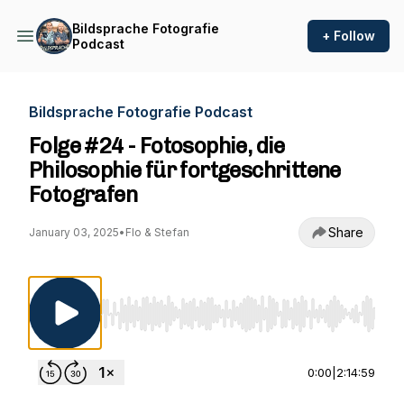
Bildsprache Fotografie
+ Follow
Podcast
Bildsprache Fotografie Podcast
Folge #24 - Fotosophie, die
Philosophie für fortgeschrittene
Fotografen
Share
January 03, 2025
•
Flo & Stefan
Use Left/Right to seek, Home/End to jump to st
0:00
|
2:14:59