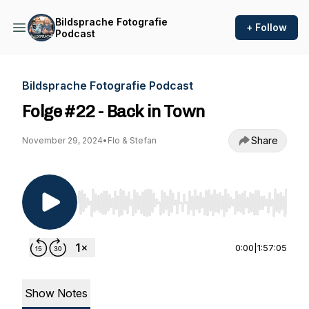
Bildsprache Fotografie
+ Follow
Podcast
Bildsprache Fotografie Podcast
Folge #22 - Back in Town
Share
November 29, 2024
•
Flo & Stefan
Use Left/Right to seek, Home/End to jump to st
0:00
|
1:57:05
Show Notes