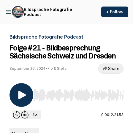
Bildsprache Fotografie
+ Follow
Podcast
Bildsprache Fotografie Podcast
Folge #21 - Bildbesprechung
Sächsische Schweiz und Dresden
Share
September 26, 2024
•
Flo & Stefan
Use Left/Right to seek, Home/End to jump to st
0:00
|
2:21:53