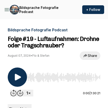
Bildsprache Fotografie
+ Follow
Podcast
Bildsprache Fotografie Podcast
Folge #19 - Luftaufnahmen: Drohne
oder Tragschrauber?
Share
August 07, 2024
•
Flo & Stefan
Use Left/Right to seek, Home/End to jump to st
0:00
|
1:30:21